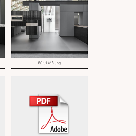
1,1 MB
.jpg