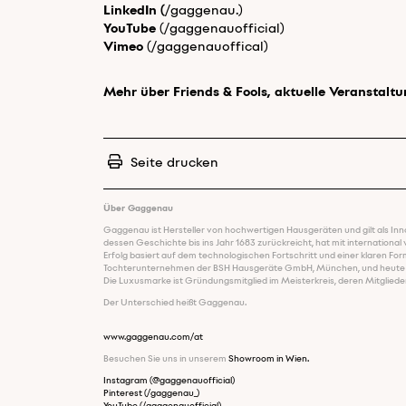
LinkedIn
(
/gaggenau.)
YouTube
(/gaggenauofficial)
Vimeo
(/gaggenauoffical)
Mehr über Friends & Fools, aktuelle Veranstal
Seite drucken
Über Gaggenau
Gaggenau ist Hersteller von hochwertigen Hausgeräten und gilt als I
dessen Geschichte bis ins Jahr 1683 zurückreicht, hat mit international
Erfolg basiert auf dem technologischen Fortschritt und einer klaren For
Tochterunternehmen der BSH Hausgeräte GmbH, München, und heute wel
Die Luxusmarke ist Gründungsmitglied im Meisterkreis, deren Mitglieder 
Der Unterschied heißt Gaggenau.
www.gaggenau.com/at
Besuchen Sie uns in unserem
Showroom in Wien.
Instagram (@gaggenauofficial)
Pinterest (/gaggenau_)