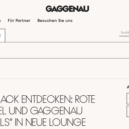
n
Für Partner
Besuchen Sie uns
t
A
ack entdecken: Rote
el und Gaggenau
ls” in neue Lounge