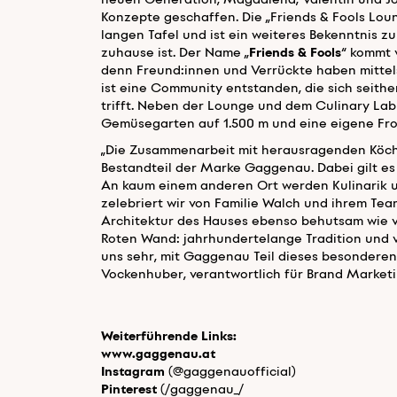
neuen Generation, Magdalena, Valentin und Jo
Konzepte geschaffen. Die „Friends & Fools Loun
langen Tafel und ist ein weiteres Bekenntnis zu
zuhause ist. Der Name „
Friends & Fools
“ kommt 
denn Freund:innen und Verrückte haben mitte
ist eine Community entstanden, die sich seith
trifft. Neben der Lounge und dem Culinary Lab 
Gemüsegarten auf 1.500 m und eine eigene From
„Die Zusammenarbeit mit herausragenden Köch:
Bestandteil der Marke Gaggenau. Dabei gilt es 
An kaum einem anderen Ort werden Kulinarik u
zelebriert wir von Familie Walch und ihrem Tea
Architektur des Hauses ebenso behutsam wie v
Roten Wand: jahrhundertelange Tradition und v
uns sehr, mit Gaggenau Teil dieses besonderen 
Vockenhuber, verantwortlich für Brand Market
Weiterführende Links:
www.gaggenau.at
Instagram
(@gaggenauofficial)
Pinterest
(/gaggenau_/