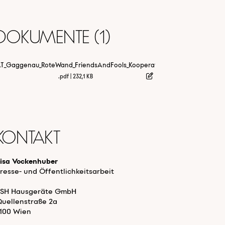
Dokumente (1)
T_Gaggenau_RoteWand_FriendsAndFools_Kooperation
.pdf
|
232,1 KB
Kontakt
Lisa Vockenhuber
resse- und Öffentlichkeitsarbeit
BSH Hausgeräte GmbH
Quellenstraße 2a
1100 Wien