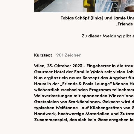
Tobias Schöpf (links) und Jamie Un
„Friends
Zu dieser Meldung gibt 
Kurztext
901 Zeichen
Wien, 23. Oktober 2023
– Eingebettet in die tr
Gourmet Hotel der Familie Walch seit vielen Ja
Nun ergänzt ein neues Konzept das Angebot für
Haus: In der „Friends & Fools Lounge“ können H
wöchentlich wechselnden Programm teilnehmen:
Weinverkostungen mit spannenden Winzer:innen 
Gastspielen von Starköch:innen. Gekocht wird 
typischen Weißtanne - auf Küchengeräten von 
Handwerk, hochwertige Materialien und Zutate
Zusammenspiel, das sich kein Gast entgehen l