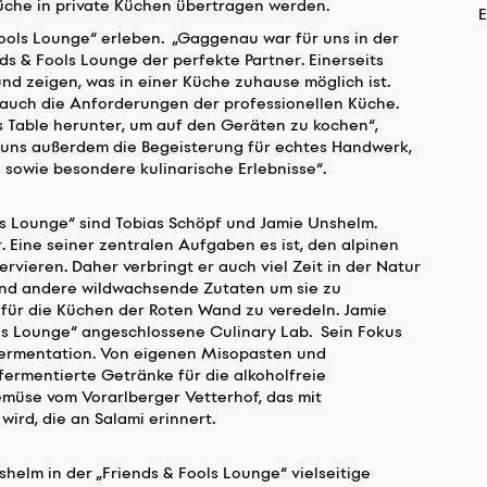
küche in private Küchen übertragen werden.
E
ools Lounge“ erleben. „Gaggenau war für uns in der
s & Fools Lounge der perfekte Partner. Einerseits
nd zeigen, was in einer Küche zuhause möglich ist.
ät auch die Anforderungen der professionellen Küche.
Table herunter, um auf den Geräten zu kochen“,
t uns außerdem die Begeisterung für echtes Handwerk,
sowie besondere kulinarische Erlebnisse“.
ls Lounge“ sind Tobias Schöpf und Jamie Unshelm.
 Eine seiner zentralen Aufgaben es ist, den alpinen
ieren. Daher verbringt er auch viel Zeit in der Natur
und andere wildwachsende Zutaten um sie zu
für die Küchen der Roten Wand zu veredeln. Jamie
ols Lounge“ angeschlossene Culinary Lab. Sein Fokus
 Fermentation. Von eigenen Misopasten und
ermentierte Getränke für die alkoholfreie
müse vom Vorarlberger Vetterhof, das mit
ird, die an Salami erinnert.
lm in der „Friends & Fools Lounge“ vielseitige