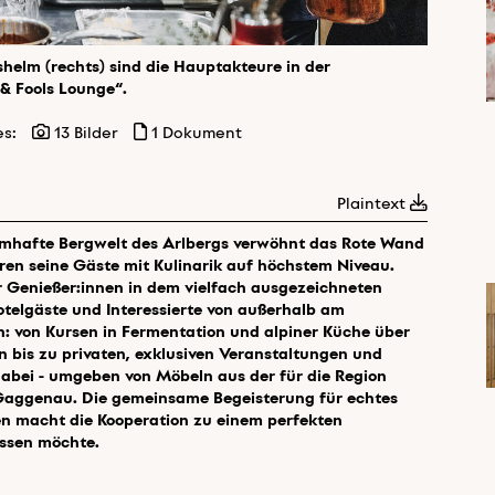
shelm (rechts) sind die Hauptakteure in der
 & Fools Lounge“.
es:
13 Bilder
1 Dokument
Plaintext
aumhafte Bergwelt des Arlbergs verwöhnt das Rote Wand
hren seine Gäste mit Kulinarik auf höchstem Niveau.
 Genießer:innen in dem vielfach ausgezeichneten
otelgäste und Interessierte von außerhalb am
 von Kursen in Fermentation und alpiner Küche über
bis zu privaten, exklusiven Veranstaltungen und
dabei - umgeben von Möbeln aus der für die Region
Gaggenau. Die gemeinsame Begeisterung für echtes
n macht die Kooperation zu einem perfekten
assen möchte.