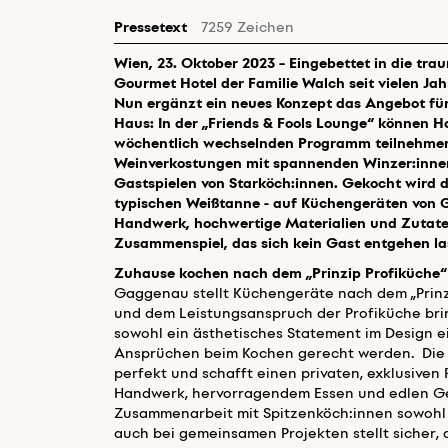
Pressetext
7259 Zeichen
Wien, 23. Oktober 2023 – Eingebettet in die tr
Gourmet Hotel der Familie Walch seit vielen Ja
Nun ergänzt ein neues Konzept das Angebot für
Haus: In der „Friends & Fools Lounge“ können H
wöchentlich wechselnden Programm teilnehmen:
Weinverkostungen mit spannenden Winzer:innen 
Gastspielen von Starköch:innen. Gekocht wird 
typischen Weißtanne - auf Küchengeräten von 
Handwerk, hochwertige Materialien und Zutate
Zusammenspiel, das sich kein Gast entgehen l
Zuhause kochen nach dem „Prinzip Profiküche“
Gaggenau stellt Küchengeräte nach dem „Prinzip
und dem Leistungsanspruch der Profiküche brin
sowohl ein ästhetisches Statement im Design e
Ansprüchen beim Kochen gerecht werden. Die „
perfekt und schafft einen privaten, exklusiv
Handwerk, hervorragendem Essen und edlen Get
Zusammenarbeit mit Spitzenköch:innen sowohl 
auch bei gemeinsamen Projekten stellt sicher, 