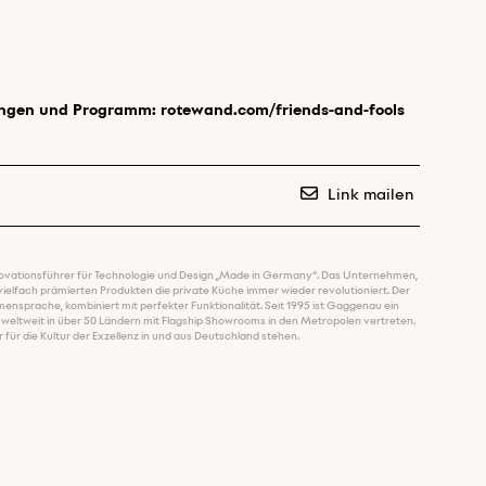
tungen und Programm:
rotewand.com/friends-and-fools
Link mailen
nnovationsführer für Technologie und Design „Made in Germany“. Das Unternehmen,
 vielfach prämierten Produkten die private Küche immer wieder revolutioniert. Der
mensprache, kombiniert mit perfekter Funktionalität. Seit 1995 ist Gaggenau ein
tweit in über 50 Ländern mit Flagship Showrooms in den Metropolen vertreten.
für die Kultur der Exzellenz in und aus Deutschland stehen.