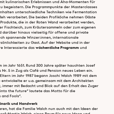
te mit kulinarischen Erlebnissen und Aha-Momenten für
d zu begeistern. Die Programmpunkte der Masterclasses
inhalten unterschiedliche Techniken wie Fermentation
Reh verarbeitet. Die beiden Profiköche nehmen Gäste
Produkte, die in der Roten Wand verarbeitet werden,
er Fischteich, zum Kräutersammeln oder zum eigenen
 darüber hinaus vielseitig für offene und private
uch spannende Winzer:innen, internationale
sönlichkeiten zu Gast. Auf der Website und in der
e Interessierte das
wöchentliche Programm
und
 im Jahr 1651. Rund 300 Jahre später hauchten Josef
 Nr. 5 in Zug als Café und Pension neues Leben ein.
ltern im Jahr 1987 begann Joschi Walch 1989 mit dem
 entwickelte er u.a. gemeinsam mit dem Architekten
, immer mit Bedacht und Blick auf den Erhalt des Zuger
„into the future“ lautete das Motto für die
 and Fools“.
linarik und Handwerk
aren, hat die Familie Walch nun auch mit den Ideen der