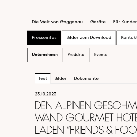
Die Welt von Gaggenau
Geräte
Für Kunde
Presseinfos
Bilder zum Download
Kontak
Unternehmen
Produkte
Events
Text
Bilder
Dokumente
23.10.2023
Den alpinen Geschm
Wand Gourmet Hot
laden “Friends & Foo