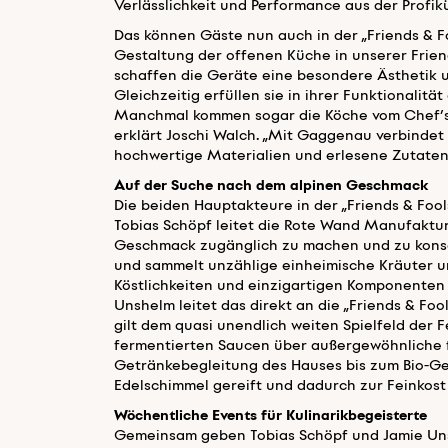
Verlässlichkeit und Performance aus der Profi
Das können Gäste nun auch in der „Friends & F
Gestaltung der offenen Küche in unserer Friend
schaffen die Geräte eine besondere Ästhetik u
Gleichzeitig erfüllen sie in ihrer Funktionalit
Manchmal kommen sogar die Köche vom Chef’s 
erklärt Joschi Walch. „Mit Gaggenau verbinde
hochwertige Materialien und erlesene Zutaten 
Auf der Suche nach dem alpinen Geschmack
Die beiden Hauptakteure in der „Friends & Foo
Tobias Schöpf leitet die Rote Wand Manufaktur.
Geschmack zugänglich zu machen und zu konserv
und sammelt unzählige einheimische Kräuter 
Köstlichkeiten und einzigartigen Komponenten 
Unshelm leitet das direkt an die „Friends & Fo
gilt dem quasi unendlich weiten Spielfeld der
fermentierten Saucen über außergewöhnliche f
Getränkebegleitung des Hauses bis zum Bio-Ge
Edelschimmel gereift und dadurch zur Feinkost w
Wöchentliche Events für Kulinarikbegeisterte
Gemeinsam geben Tobias Schöpf und Jamie Unshe