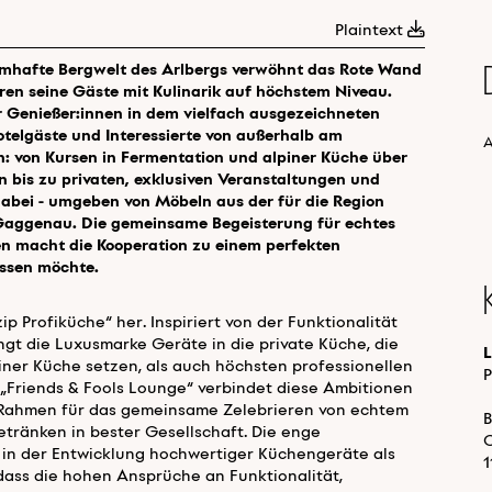
Plaintext
aumhafte Bergwelt des Arlbergs verwöhnt das Rote Wand
hren seine Gäste mit Kulinarik auf höchstem Niveau.
 Genießer:innen in dem vielfach ausgezeichneten
otelgäste und Interessierte von außerhalb am
A
 von Kursen in Fermentation und alpiner Küche über
bis zu privaten, exklusiven Veranstaltungen und
dabei - umgeben von Möbeln aus der für die Region
Gaggenau. Die gemeinsame Begeisterung für echtes
n macht die Kooperation zu einem perfekten
assen möchte.
 Profiküche“ her. Inspiriert von der Funktionalität
gt die Luxusmarke Geräte in die private Küche, die
iner Küche setzen, als auch höchsten professionellen
P
Friends & Fools Lounge“ verbindet diese Ambitionen
en Rahmen für das gemeinsame Zelebrieren von echtem
ränken in bester Gesellschaft. Die enge
in der Entwicklung hochwertiger Küchengeräte als
dass die hohen Ansprüche an Funktionalität,