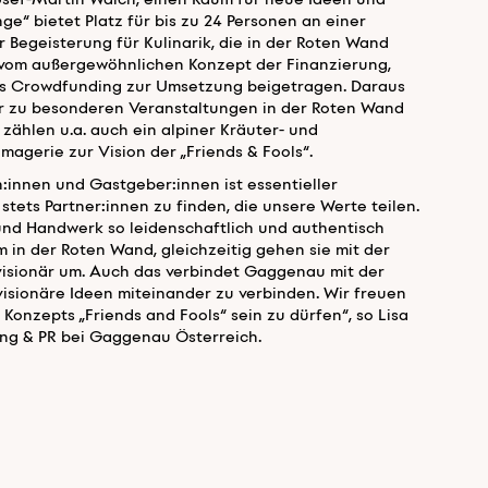
sef-Martin Walch, einen Raum für neue Ideen und
ge“ bietet Platz für bis zu 24 Personen an einer
r Begeisterung für Kulinarik, die in der Roten Wand
vom außergewöhnlichen Konzept der Finanzierung,
ls Crowdfunding zur Umsetzung beigetragen. Daraus
er zu besonderen Veranstaltungen in der Roten Wand
zählen u.a. auch ein alpiner Kräuter- und
agerie zur Vision der „Friends & Fools“.
innen und Gastgeber:innen ist essentieller
stets Partner:innen zu finden, die unsere Werte teilen.
nd Handwerk so leidenschaftlich und authentisch
m in der Roten Wand, gleichzeitig gehen sie mit der
isionär um. Auch das verbindet Gaggenau mit der
isionäre Ideen miteinander zu verbinden. Wir freuen
Konzepts „Friends and Fools“ sein zu dürfen“, so Lisa
ing & PR bei Gaggenau Österreich.